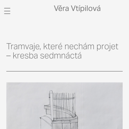
Věra Vtípilová
CV / CONTACT
PORTFOLIO
Tramvaje, které nechám projet
– kresba sedmnáctá
PROJEKTY
BLOG