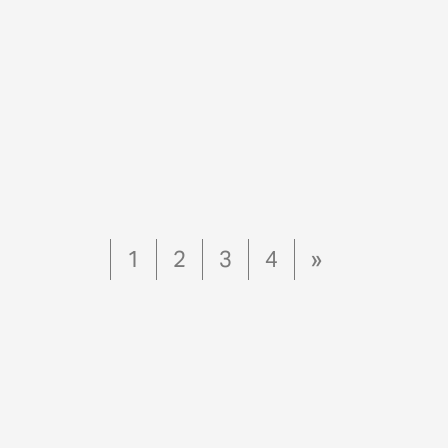
1
2
3
4
»
ČASEM
TŘÍDĚNÍ FAZOLÍ
METODY